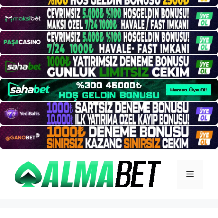
İçeriğe
atla
Menü