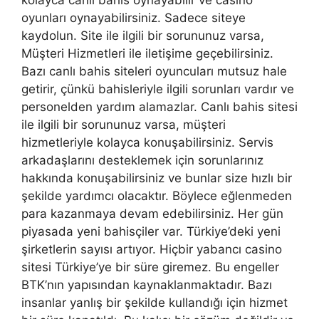
kolayca canlı bahis oynayabilir ve casino
oyunları oynayabilirsiniz. Sadece siteye
kaydolun. Site ile ilgili bir sorununuz varsa,
Müşteri Hizmetleri ile iletişime geçebilirsiniz.
Bazı canlı bahis siteleri oyuncuları mutsuz hale
getirir, çünkü bahisleriyle ilgili sorunları vardır ve
personelden yardım alamazlar. Canlı bahis sitesi
ile ilgili bir sorununuz varsa, müşteri
hizmetleriyle kolayca konuşabilirsiniz. Servis
arkadaşlarını desteklemek için sorunlarınız
hakkında konuşabilirsiniz ve bunlar size hızlı bir
şekilde yardımcı olacaktır. Böylece eğlenmeden
para kazanmaya devam edebilirsiniz. Her gün
piyasada yeni bahisçiler var. Türkiye’deki yeni
şirketlerin sayısı artıyor. Hiçbir yabancı casino
sitesi Türkiye’ye bir süre giremez. Bu engeller
BTK’nın yapısından kaynaklanmaktadır. Bazı
insanlar yanlış bir şekilde kullandığı için hizmet