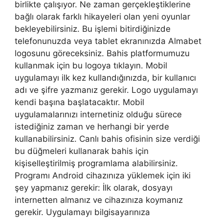
birlikte çalışıyor. Ne zaman gerçekleştiklerine
bağlı olarak farklı hikayeleri olan yeni oyunlar
bekleyebilirsiniz. Bu işlemi bitirdiğinizde
telefonunuzda veya tablet ekranınızda Almabet
logosunu göreceksiniz. Bahis platformumuzu
kullanmak için bu logoya tıklayın. Mobil
uygulamayı ilk kez kullandığınızda, bir kullanıcı
adı ve şifre yazmanız gerekir. Logo uygulamayı
kendi başına başlatacaktır. Mobil
uygulamalarınızı internetiniz olduğu sürece
istediğiniz zaman ve herhangi bir yerde
kullanabilirsiniz. Canlı bahis ofisinin size verdiği
bu düğmeleri kullanarak bahis için
kişiselleştirilmiş programlama alabilirsiniz.
Programı Android cihazınıza yüklemek için iki
şey yapmanız gerekir: İlk olarak, dosyayı
internetten almanız ve cihazınıza koymanız
gerekir. Uygulamayı bilgisayarınıza