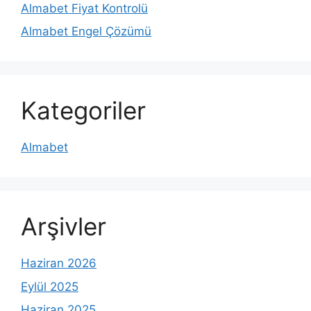
Almabet Fiyat Kontrolü
Almabet Engel Çözümü
Kategoriler
Almabet
Arşivler
Haziran 2026
Eylül 2025
Haziran 2025