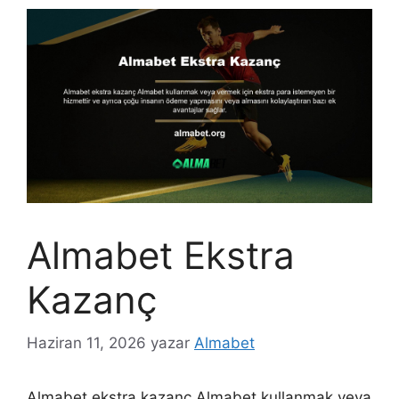
Almabet Ekstra
Kazanç
Haziran 11, 2026
yazar
Almabet
Almabet ekstra kazanç Almabet kullanmak veya