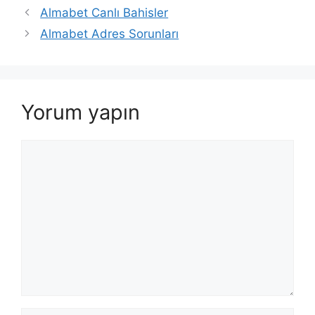
Almabet Canlı Bahisler
Almabet Adres Sorunları
Yorum yapın
Yorum