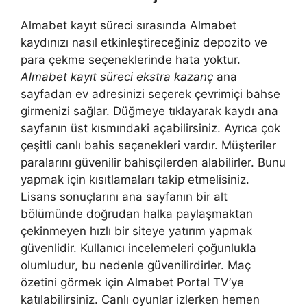
Almabet kayıt süreci sırasında Almabet
kaydınızı nasıl etkinleştireceğiniz depozito ve
para çekme seçeneklerinde hata yoktur.
Almabet kayıt süreci ekstra kazanç
ana
sayfadan ev adresinizi seçerek çevrimiçi bahse
girmenizi sağlar. Düğmeye tıklayarak kaydı ana
sayfanın üst kısmındaki açabilirsiniz. Ayrıca çok
çeşitli canlı bahis seçenekleri vardır. Müşteriler
paralarını güvenilir bahisçilerden alabilirler. Bunu
yapmak için kısıtlamaları takip etmelisiniz.
Lisans sonuçlarını ana sayfanın bir alt
bölümünde doğrudan halka paylaşmaktan
çekinmeyen hızlı bir siteye yatırım yapmak
güvenlidir. Kullanıcı incelemeleri çoğunlukla
olumludur, bu nedenle güvenilirdirler. Maç
özetini görmek için Almabet Portal TV’ye
katılabilirsiniz. Canlı oyunlar izlerken hemen