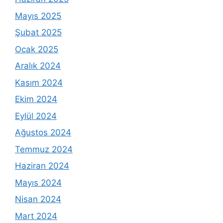
Mayıs 2025
Şubat 2025
Ocak 2025
Aralık 2024
Kasım 2024
Ekim 2024
Eylül 2024
Ağustos 2024
Temmuz 2024
Haziran 2024
Mayıs 2024
Nisan 2024
Mart 2024