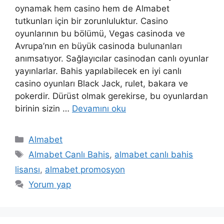
oynamak hem casino hem de Almabet
tutkunları için bir zorunluluktur. Casino
oyunlarının bu bölümü, Vegas casinoda ve
Avrupa’nın en büyük casinoda bulunanları
anımsatıyor. Sağlayıcılar casinodan canlı oyunlar
yayınlarlar. Bahis yapılabilecek en iyi canlı
casino oyunları Black Jack, rulet, bakara ve
pokerdir. Dürüst olmak gerekirse, bu oyunlardan
birinin sizin …
Devamını oku
Kategoriler
Almabet
Etiketler
Almabet Canlı Bahis
,
almabet canlı bahis
lisansı
,
almabet promosyon
Yorum yap