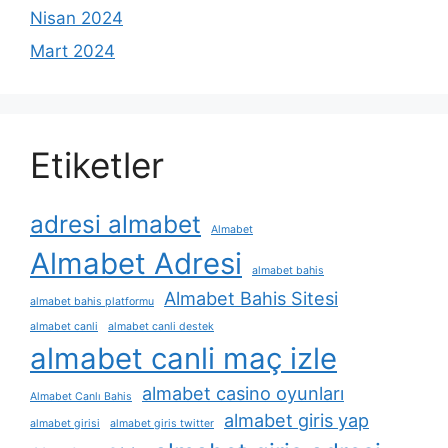
Nisan 2024
Mart 2024
Etiketler
adresi almabet
Almabet
Almabet Adresi
almabet bahis
Almabet Bahis Sitesi
almabet bahis platformu
almabet canli
almabet canli destek
almabet canli maç izle
almabet casino oyunları
Almabet Canlı Bahis
almabet giris yap
almabet girisi
almabet giris twitter