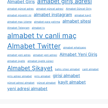
almabet giriş adresi
Almabet Giriş
almabet güncel adres
almabet güncel adresi
Almabet Güncel Giriş
almabet instagram
almabet güvenlir mi
almabet kayit
almabet sitesi
almabet maç izleme
almabet para yatirma
Almabet Telegram
almabet tv
almabet tv canli maç
Almabet Twitter
almabet whatsapp
Almabet Yeni Giriş
almabet yeni adres
almabet yeni adresi
almabet üyelik
almabet üyelik süreci
Almabet Şikayet
bahis sitesi almabet
canli almabet
girisi almabet
giris adresi almabet
giris almabet
kayit almabet
güncel adresi almabet
güncel almabet
yeni adresi almabet