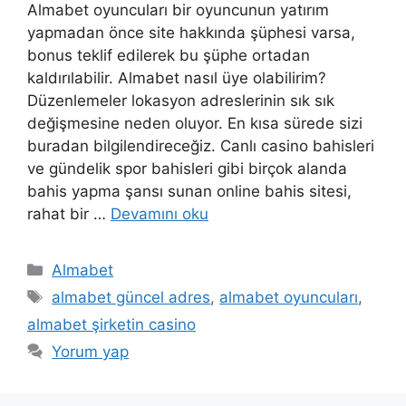
Almabet oyuncuları bir oyuncunun yatırım
yapmadan önce site hakkında şüphesi varsa,
bonus teklif edilerek bu şüphe ortadan
kaldırılabilir. Almabet nasıl üye olabilirim?
Düzenlemeler lokasyon adreslerinin sık sık
değişmesine neden oluyor. En kısa sürede sizi
buradan bilgilendireceğiz. Canlı casino bahisleri
ve gündelik spor bahisleri gibi birçok alanda
bahis yapma şansı sunan online bahis sitesi,
rahat bir …
Devamını oku
Kategoriler
Almabet
Etiketler
almabet güncel adres
,
almabet oyuncuları
,
almabet şirketin casino
Yorum yap