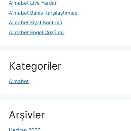
Almabet Live Yardım
Almabet Bahis Karşılaştırması
Almabet Fiyat Kontrolü
Almabet Engel Çözümü
Kategoriler
Almabet
Arşivler
Haziran 2026