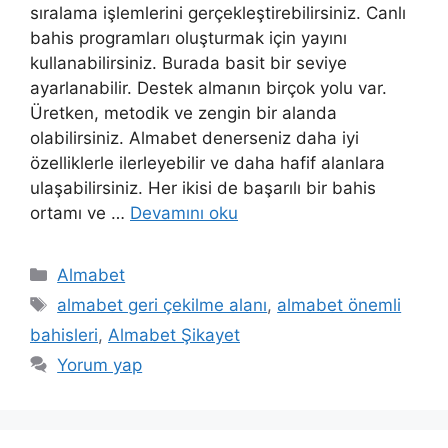
sıralama işlemlerini gerçekleştirebilirsiniz. Canlı
bahis programları oluşturmak için yayını
kullanabilirsiniz. Burada basit bir seviye
ayarlanabilir. Destek almanın birçok yolu var.
Üretken, metodik ve zengin bir alanda
olabilirsiniz. Almabet denerseniz daha iyi
özelliklerle ilerleyebilir ve daha hafif alanlara
ulaşabilirsiniz. Her ikisi de başarılı bir bahis
ortamı ve …
Devamını oku
Kategoriler
Almabet
Etiketler
almabet geri çekilme alanı
,
almabet önemli
bahisleri
,
Almabet Şikayet
Yorum yap