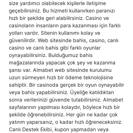
size yardımcı olabilecek kişilerle iletişime
geçebilirsiniz. Bu hizmeti kullanırken paranızı
hızlı bir şekilde geri alabilirsiniz. Casino ve
casinoların insanların para kazanması için farklı
yolları vardır. Sitenin kullanımı kolay ve
güvenilirdir. Web sitesinde bahis, casino, canlı
casino ve canlı bahis gibi farklı oyunlar
oynayabilirsiniz. Bulduğumuz bahis
mağazalarında yapacak çok şey ve kazanma
şansı var. Almabet web sitesinde kurulumu
uzun sürmeyen hızlı bir ödeme teknolojisine
sahiptir. Bir casinoda gerçek bir oyun oynayabilir
veya bahis yapabilirsiniz. Üyeliğe katıldıktan
sonra verilerinizi güvende tutabilirsiniz. Almabet
sayfalarının yapılması kolaydır, böylece hızlı bir
şekilde öğrenebilirsiniz. Her gün ne kadar çok
yatırım yaparsanız, o kadar hızlı öğreneceksiniz.
Canlı Destek Ekibi, kupon yapmadan veya