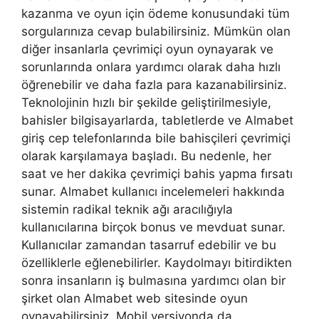
kazanma ve oyun için ödeme konusundaki tüm
sorgularınıza cevap bulabilirsiniz. Mümkün olan
diğer insanlarla çevrimiçi oyun oynayarak ve
sorunlarında onlara yardımcı olarak daha hızlı
öğrenebilir ve daha fazla para kazanabilirsiniz.
Teknolojinin hızlı bir şekilde geliştirilmesiyle,
bahisler bilgisayarlarda, tabletlerde ve Almabet
giriş cep telefonlarında bile bahisçileri çevrimiçi
olarak karşılamaya başladı. Bu nedenle, her
saat ve her dakika çevrimiçi bahis yapma fırsatı
sunar. Almabet kullanıcı incelemeleri hakkında
sistemin radikal teknik ağı aracılığıyla
kullanıcılarına birçok bonus ve mevduat sunar.
Kullanıcılar zamandan tasarruf edebilir ve bu
özelliklerle eğlenebilirler. Kaydolmayı bitirdikten
sonra insanların iş bulmasına yardımcı olan bir
şirket olan Almabet web sitesinde oyun
oynayabilirsiniz. Mobil versiyonda da