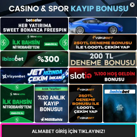
×
ALMABET GİRİŞ İÇİN TIKLAYINIZ!