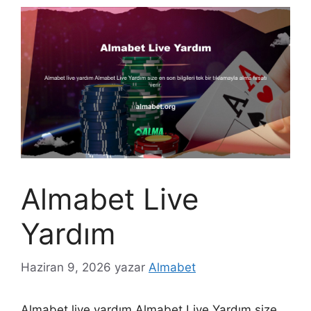
Almabet Live
Yardım
Haziran 9, 2026
yazar
Almabet
Almabet live yardım Almabet Live Yardım size