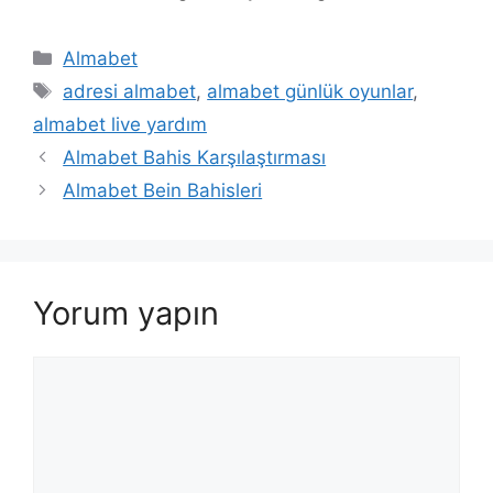
Kategoriler
Almabet
Etiketler
adresi almabet
,
almabet günlük oyunlar
,
almabet live yardım
Almabet Bahis Karşılaştırması
Almabet Bein Bahisleri
Yorum yapın
Yorum