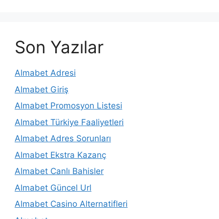
Son Yazılar
Almabet Adresi
Almabet Giriş
Almabet Promosyon Listesi
Almabet Türkiye Faaliyetleri
Almabet Adres Sorunları
Almabet Ekstra Kazanç
Almabet Canlı Bahisler
Almabet Güncel Url
Almabet Casino Alternatifleri