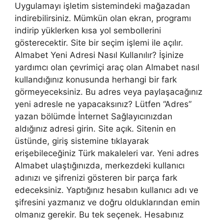
Uygulamayı işletim sistemindeki mağazadan
indirebilirsiniz. Mümkün olan ekran, programı
indirip yüklerken kısa yol sembollerini
gösterecektir. Site bir seçim işlemi ile açılır.
Almabet Yeni Adresi Nasıl Kullanılır? İşinize
yardımcı olan çevrimiçi araç olan Almabet nasıl
kullandığınız konusunda herhangi bir fark
görmeyeceksiniz. Bu adres veya paylaşacağınız
yeni adresle ne yapacaksınız? Lütfen “Adres”
yazan bölümde İnternet Sağlayıcınızdan
aldığınız adresi girin. Site açık. Sitenin en
üstünde, giriş sistemine tıklayarak
erişebileceğiniz Türk makaleleri var. Yeni adres
Almabet ulaştığınızda, merkezdeki kullanıcı
adınızı ve şifrenizi gösteren bir parça fark
edeceksiniz. Yaptığınız hesabın kullanıcı adı ve
şifresini yazmanız ve doğru olduklarından emin
olmanız gerekir. Bu tek seçenek. Hesabınız