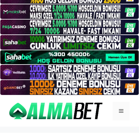
İçeriğe
atla
Menü