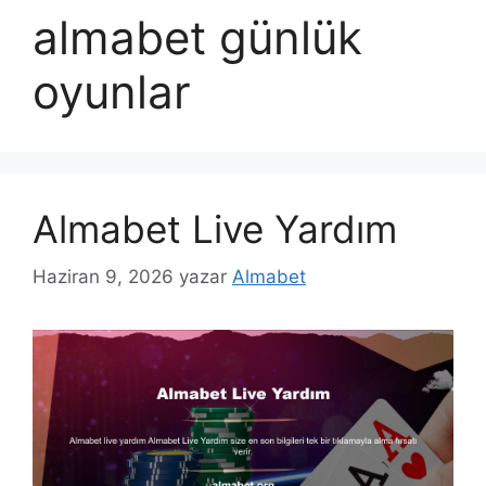
almabet günlük
oyunlar
Almabet Live Yardım
Haziran 9, 2026
yazar
Almabet