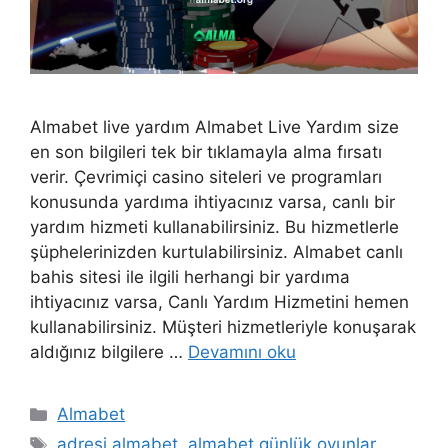
Almabet live yardım Almabet Live Yardım size
en son bilgileri tek bir tıklamayla alma fırsatı
verir. Çevrimiçi casino siteleri ve programları
konusunda yardıma ihtiyacınız varsa, canlı bir
yardım hizmeti kullanabilirsiniz. Bu hizmetlerle
şüphelerinizden kurtulabilirsiniz. Almabet canlı
bahis sitesi ile ilgili herhangi bir yardıma
ihtiyacınız varsa, Canlı Yardım Hizmetini hemen
kullanabilirsiniz. Müşteri hizmetleriyle konuşarak
aldığınız bilgilere …
Devamını oku
Kategoriler
Almabet
Etiketler
adresi almabet
,
almabet günlük oyunlar
,