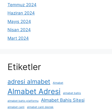
Temmuz 2024
Haziran 2024
Mayıs 2024
Nisan 2024
Mart 2024
Etiketler
adresi almabet
Almabet
Almabet Adresi
almabet bahis
Almabet Bahis Sitesi
almabet bahis platformu
almabet canli
almabet canli destek