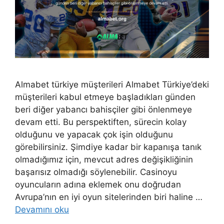
Almabet türkiye müşterileri Almabet Türkiye’deki
müşterileri kabul etmeye başladıkları günden
beri diğer yabancı bahisçiler gibi önlenmeye
devam etti. Bu perspektiften, sürecin kolay
olduğunu ve yapacak çok işin olduğunu
görebilirsiniz. Şimdiye kadar bir kapanışa tanık
olmadığımız için, mevcut adres değişikliğinin
başarısız olmadığı söylenebilir. Casinoyu
oyuncuların adına eklemek onu doğrudan
Avrupa’nın en iyi oyun sitelerinden biri haline …
Devamını oku