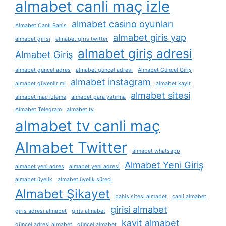
almabet canli maç izle
almabet casino oyunları
Almabet Canlı Bahis
almabet giris yap
almabet girisi
almabet giris twitter
almabet giriş adresi
Almabet Giriş
almabet güncel adres
almabet güncel adresi
Almabet Güncel Giriş
almabet instagram
almabet güvenlir mi
almabet kayit
almabet sitesi
almabet maç izleme
almabet para yatirma
Almabet Telegram
almabet tv
almabet tv canli maç
Almabet Twitter
almabet whatsapp
Almabet Yeni Giriş
almabet yeni adres
almabet yeni adresi
almabet üyelik
almabet üyelik süreci
Almabet Şikayet
bahis sitesi almabet
canli almabet
girisi almabet
giris adresi almabet
giris almabet
kayit almabet
güncel adresi almabet
güncel almabet