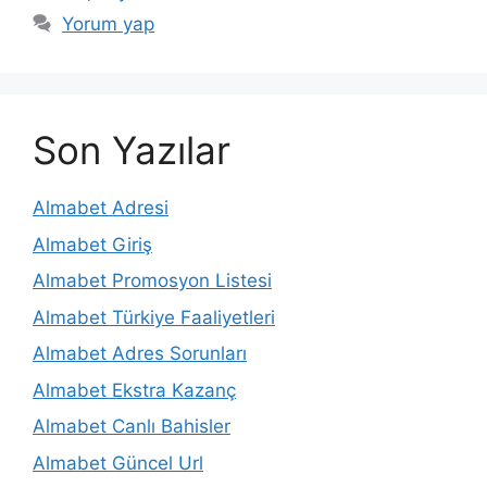
Yorum yap
Son Yazılar
Almabet Adresi
Almabet Giriş
Almabet Promosyon Listesi
Almabet Türkiye Faaliyetleri
Almabet Adres Sorunları
Almabet Ekstra Kazanç
Almabet Canlı Bahisler
Almabet Güncel Url