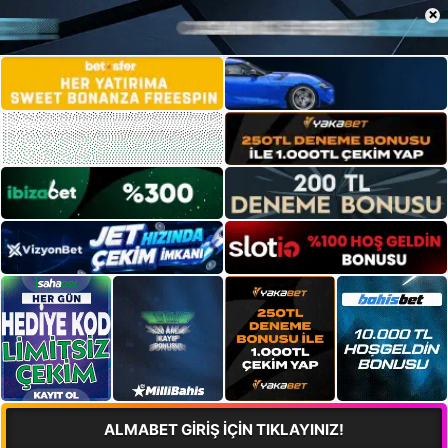
×
ALMABET GİRİŞ İÇİN TIKLAYINIZ!