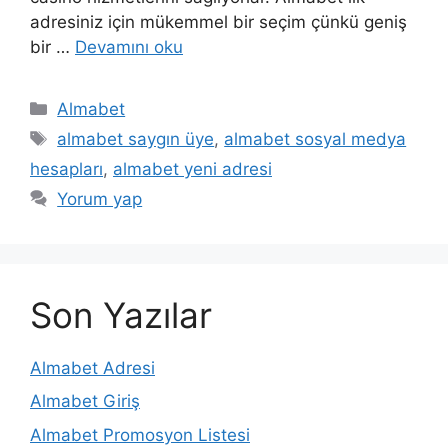
adresiniz için mükemmel bir seçim çünkü geniş
bir …
Devamını oku
Kategoriler
Almabet
Etiketler
almabet saygın üye
,
almabet sosyal medya
hesapları
,
almabet yeni adresi
Yorum yap
Son Yazılar
Almabet Adresi
Almabet Giriş
Almabet Promosyon Listesi