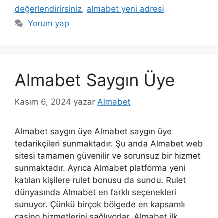
değerlendirirsiniz
,
almabet yeni adresi
Yorum yap
Almabet Saygın Üye
Kasım 6, 2024
yazar
Almabet
Almabet saygın üye Almabet saygın üye
tedarikçileri sunmaktadır. Şu anda Almabet web
sitesi tamamen güvenilir ve sorunsuz bir hizmet
sunmaktadır. Ayrıca Almabet platforma yeni
katılan kişilere rulet bonusu da sundu. Rulet
dünyasında Almabet en farklı seçenekleri
sunuyor. Çünkü birçok bölgede en kapsamlı
casino hizmetlerini sağlıyorlar. Almabet ilk