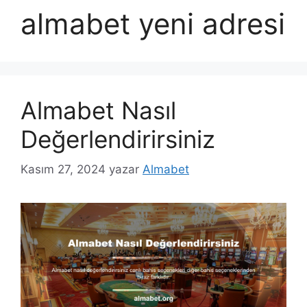
almabet yeni adresi
Almabet Nasıl
Değerlendirirsiniz
Kasım 27, 2024
yazar
Almabet