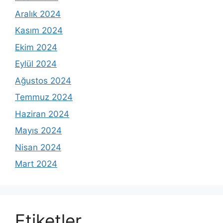
Aralık 2024
Kasım 2024
Ekim 2024
Eylül 2024
Ağustos 2024
Temmuz 2024
Haziran 2024
Mayıs 2024
Nisan 2024
Mart 2024
Etiketler