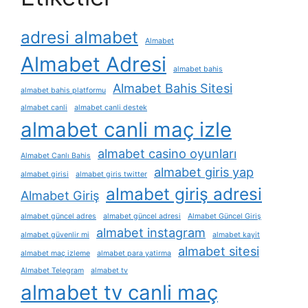
adresi almabet
Almabet
Almabet Adresi
almabet bahis
Almabet Bahis Sitesi
almabet bahis platformu
almabet canli
almabet canli destek
almabet canli maç izle
almabet casino oyunları
Almabet Canlı Bahis
almabet giris yap
almabet girisi
almabet giris twitter
almabet giriş adresi
Almabet Giriş
almabet güncel adres
almabet güncel adresi
Almabet Güncel Giriş
almabet instagram
almabet güvenlir mi
almabet kayit
almabet sitesi
almabet maç izleme
almabet para yatirma
Almabet Telegram
almabet tv
almabet tv canli maç