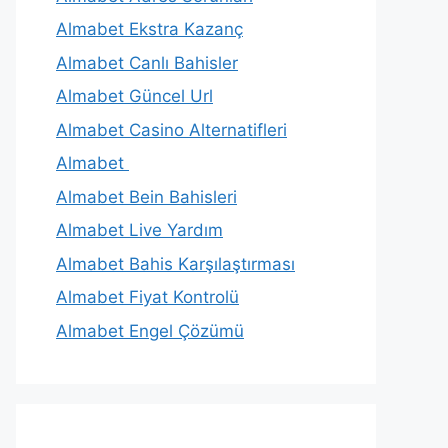
Almabet Ekstra Kazanç
Almabet Canlı Bahisler
Almabet Güncel Url
Almabet Casino Alternatifleri
Almabet
Almabet Bein Bahisleri
Almabet Live Yardım
Almabet Bahis Karşılaştırması
Almabet Fiyat Kontrolü
Almabet Engel Çözümü