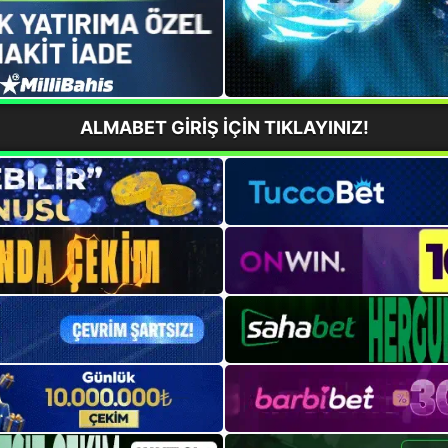
ALMABET GİRİŞ İÇİN TIKLAYINIZ!