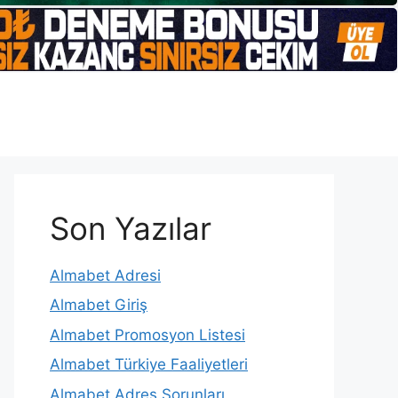
Son Yazılar
Almabet Adresi
Almabet Giriş
Almabet Promosyon Listesi
Almabet Türkiye Faaliyetleri
Almabet Adres Sorunları