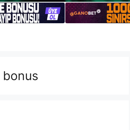
ı bonus