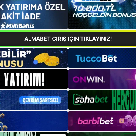
ALMABET GİRİŞ İÇİN TIKLAYINIZ!