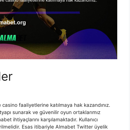
ler
 casino faaliyetlerine katılmaya hak kazandınız.
yapı sunarak ve güvenilir oyun ortaklarımız
mabet ihtiyaçlarını karşılamaktadır. Kullanıcı
melidir. Esas itibariyle Almabet Twitter üyelik