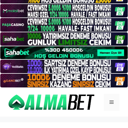
İçeriğe
atla
Menü