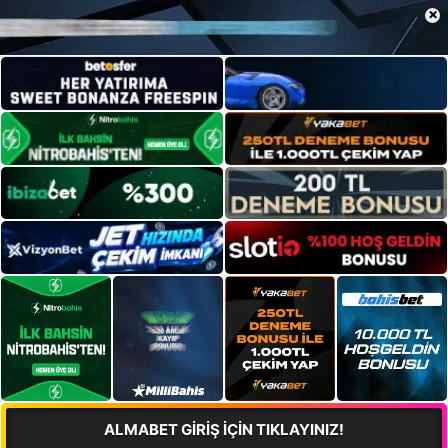
×
ALMABET GİRİŞ İÇİN TIKLAYINIZ!