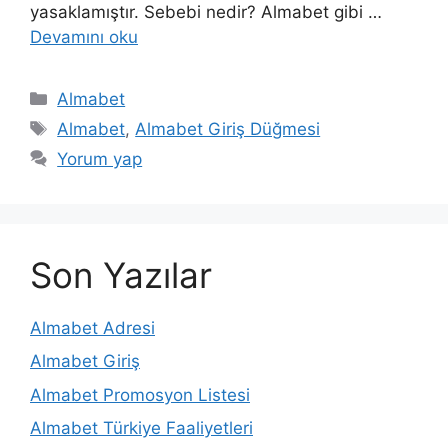
yasaklamıştır. Sebebi nedir? Almabet gibi …
Devamını oku
Kategoriler
Almabet
Etiketler
Almabet
,
Almabet Giriş Düğmesi
Yorum yap
Son Yazılar
Almabet Adresi
Almabet Giriş
Almabet Promosyon Listesi
Almabet Türkiye Faaliyetleri