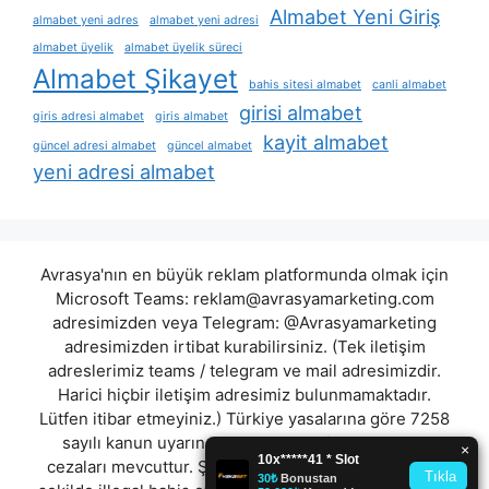
Almabet Yeni Giriş
almabet yeni adres
almabet yeni adresi
almabet üyelik
almabet üyelik süreci
Almabet Şikayet
bahis sitesi almabet
canli almabet
girisi almabet
giris adresi almabet
giris almabet
kayit almabet
güncel adresi almabet
güncel almabet
yeni adresi almabet
Avrasya'nın en büyük reklam platformunda olmak için
Microsoft Teams:
reklam@avrasyamarketing.com
adresimizden veya Telegram: @Avrasyamarketing
adresimizden irtibat kurabilirsiniz. (Tek iletişim
adreslerimiz teams / telegram ve mail adresimizdir.
Harici hiçbir iletişim adresimiz bulunmamaktadır.
Lütfen itibar etmeyiniz.) Türkiye yasalarına göre 7258
sayılı kanun uyarınca yasa dışı bahis oynamanın
cezaları mevcuttur. Şu an bulunduğunuz site hiç bir