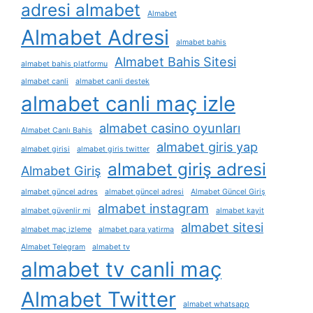
adresi almabet
Almabet
Almabet Adresi
almabet bahis
Almabet Bahis Sitesi
almabet bahis platformu
almabet canli
almabet canli destek
almabet canli maç izle
almabet casino oyunları
Almabet Canlı Bahis
almabet giris yap
almabet girisi
almabet giris twitter
almabet giriş adresi
Almabet Giriş
almabet güncel adres
almabet güncel adresi
Almabet Güncel Giriş
almabet instagram
almabet güvenlir mi
almabet kayit
almabet sitesi
almabet maç izleme
almabet para yatirma
Almabet Telegram
almabet tv
almabet tv canli maç
Almabet Twitter
almabet whatsapp