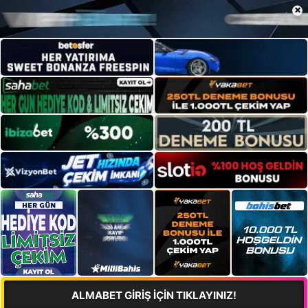
×
ALMABET GİRİŞ İÇİN TIKLAYINIZ!