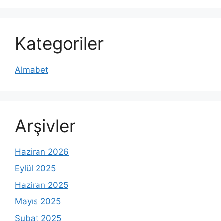
Kategoriler
Almabet
Arşivler
Haziran 2026
Eylül 2025
Haziran 2025
Mayıs 2025
Şubat 2025