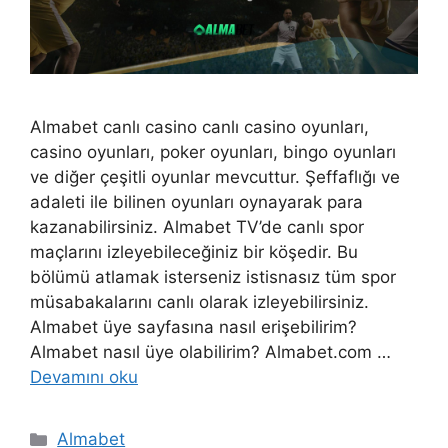
Almabet canlı casino canlı casino oyunları,
casino oyunları, poker oyunları, bingo oyunları
ve diğer çeşitli oyunlar mevcuttur. Şeffaflığı ve
adaleti ile bilinen oyunları oynayarak para
kazanabilirsiniz. Almabet TV’de canlı spor
maçlarını izleyebileceğiniz bir köşedir. Bu
bölümü atlamak isterseniz istisnasız tüm spor
müsabakalarını canlı olarak izleyebilirsiniz.
Almabet üye sayfasına nasıl erişebilirim?
Almabet nasıl üye olabilirim? Almabet.com …
Devamını oku
Kategoriler
Almabet