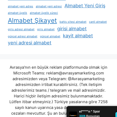
Almabet Yeni Giriş
almabet yeni adres
almabet yeni adresi
almabet üyelik
almabet üyelik süreci
Almabet Şikayet
bahis sitesi almabet
canli almabet
girisi almabet
giris adresi almabet
giris almabet
kayit almabet
güncel adresi almabet
güncel almabet
yeni adresi almabet
Avrasya'nın en büyük reklam platformunda olmak için
Microsoft Teams:
reklam@avrasyamarketing.com
adresimizden veya Telegram: @Avrasyamarketing
adresimizden irtibat kurabilirsiniz. (Tek iletişim
adreslerimiz teams / telegram ve mail adresimizdir.
Harici hiçbir iletişim adresimiz bulunmamaktadır.
Lütfen itibar etmeyiniz.) Türkiye yasalarına göre 7258
sayılı kanun uyarınca yasa dışı bahis oynamanın
cezaları mevcuttur. Şu an bulunduğunuz site hiç bir