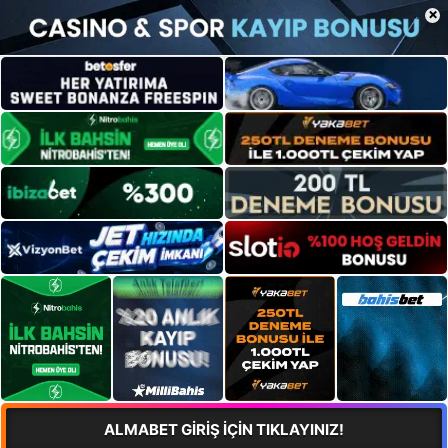
×
ALMABET GİRİŞ İÇİN TIKLAYINIZ!