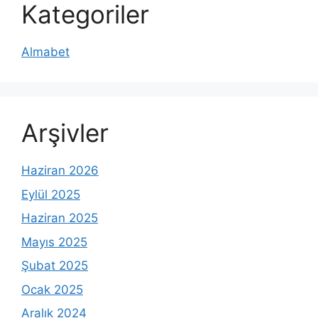
Kategoriler
Almabet
Arşivler
Haziran 2026
Eylül 2025
Haziran 2025
Mayıs 2025
Şubat 2025
Ocak 2025
Aralık 2024