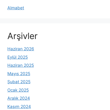
Almabet
Arşivler
Haziran 2026
Eylül 2025
Haziran 2025
Mayıs 2025
Şubat 2025
Ocak 2025
Aralık 2024
Kasım 2024