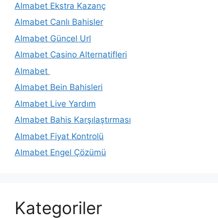
Almabet Ekstra Kazanç
Almabet Canlı Bahisler
Almabet Güncel Url
Almabet Casino Alternatifleri
Almabet
Almabet Bein Bahisleri
Almabet Live Yardım
Almabet Bahis Karşılaştırması
Almabet Fiyat Kontrolü
Almabet Engel Çözümü
Kategoriler