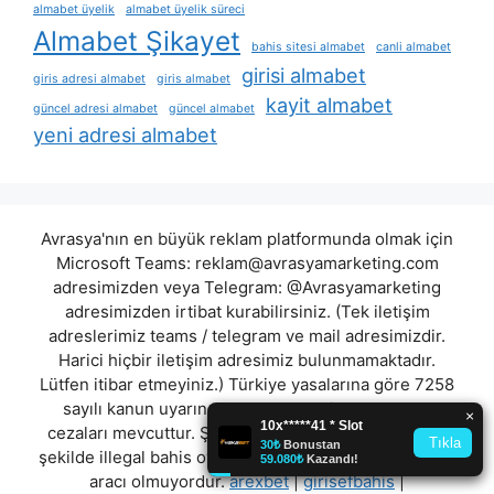
almabet üyelik
almabet üyelik süreci
Almabet Şikayet
bahis sitesi almabet
canli almabet
girisi almabet
giris adresi almabet
giris almabet
kayit almabet
güncel adresi almabet
güncel almabet
yeni adresi almabet
Avrasya'nın en büyük reklam platformunda olmak için
Microsoft Teams:
reklam@avrasyamarketing.com
adresimizden veya Telegram: @Avrasyamarketing
adresimizden irtibat kurabilirsiniz. (Tek iletişim
adreslerimiz teams / telegram ve mail adresimizdir.
Harici hiçbir iletişim adresimiz bulunmamaktadır.
Lütfen itibar etmeyiniz.) Türkiye yasalarına göre 7258
sayılı kanun uyarınca yasa dışı bahis oynamanın
cezaları mevcuttur. Şu an bulunduğunuz site hiç bir
şekilde illegal bahis oyunları oynatmıyor ve oynamaya
aracı olmuyordur.
arexbet
|
girisefbahis
|