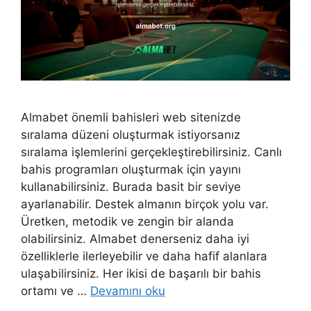
Almabet önemli bahisleri web sitenizde
sıralama düzeni oluşturmak istiyorsanız
sıralama işlemlerini gerçekleştirebilirsiniz. Canlı
bahis programları oluşturmak için yayını
kullanabilirsiniz. Burada basit bir seviye
ayarlanabilir. Destek almanın birçok yolu var.
Üretken, metodik ve zengin bir alanda
olabilirsiniz. Almabet denerseniz daha iyi
özelliklerle ilerleyebilir ve daha hafif alanlara
ulaşabilirsiniz. Her ikisi de başarılı bir bahis
ortamı ve …
Devamını oku