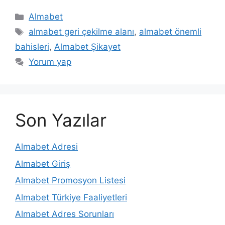
Kategoriler
Almabet
Etiketler
almabet geri çekilme alanı
,
almabet önemli
bahisleri
,
Almabet Şikayet
Yorum yap
Son Yazılar
Almabet Adresi
Almabet Giriş
Almabet Promosyon Listesi
Almabet Türkiye Faaliyetleri
Almabet Adres Sorunları