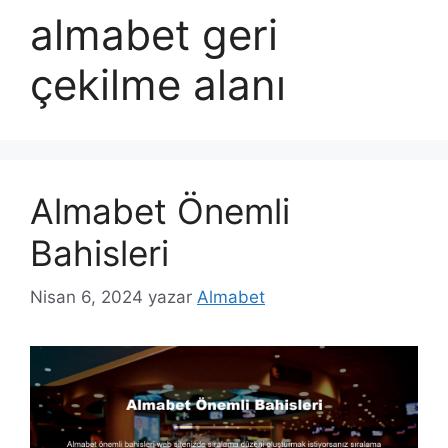
almabet geri
çekilme alanı
Almabet Önemli
Bahisleri
Nisan 6, 2024
yazar
Almabet