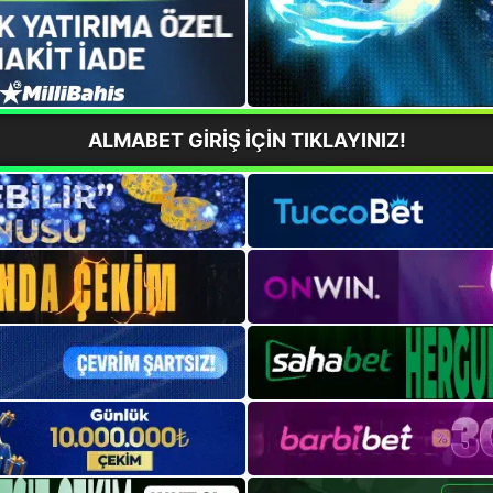
ALMABET GİRİŞ İÇİN TIKLAYINIZ!