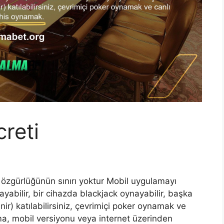
reti
 özgürlüğünün sınırı yoktur Mobil uygulamayı
yabilir, bir cihazda blackjack oynayabilir, başka
r) katılabilirsiniz, çevrimiçi poker oynamak ve
ma, mobil versiyonu veya internet üzerinden