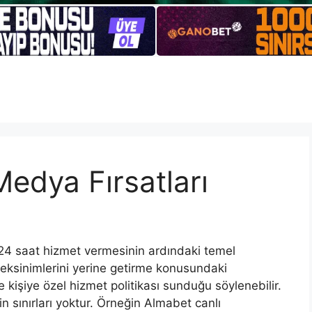
edya Fırsatları
24 saat hizmet vermesinin ardındaki temel
reksinimlerini yerine getirme konusundaki
e kişiye özel hizmet politikası sunduğu söylenebilir.
 sınırları yoktur. Örneğin Almabet canlı