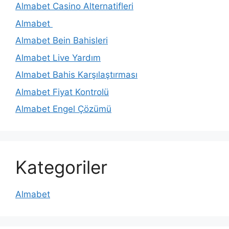
Almabet Casino Alternatifleri
Almabet
Almabet Bein Bahisleri
Almabet Live Yardım
Almabet Bahis Karşılaştırması
Almabet Fiyat Kontrolü
Almabet Engel Çözümü
Kategoriler
Almabet