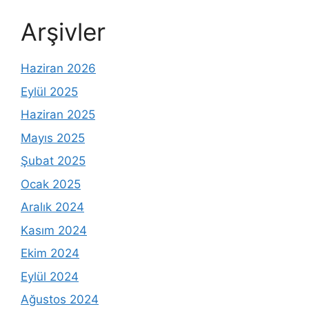
Arşivler
Haziran 2026
Eylül 2025
Haziran 2025
Mayıs 2025
Şubat 2025
Ocak 2025
Aralık 2024
Kasım 2024
Ekim 2024
Eylül 2024
Ağustos 2024