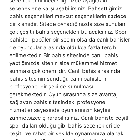
seçeneklerini incelediğinizde aşağıdaki
seçeneklerle karşılaşabilirsiniz: Bahsettiğimiz
bahis seçenekleri mevcut seçeneklerin sadece
bir kısmıdır. Sitede oynadığınızda size sunulan
çok çeşitli bahis seçenekleri bulacaksınız. Spor
bahisleri popüler bir seçim olsa da canlı bahisler
de oyuncular arasında oldukça fazla tercih
edilmektedir. Bir bahis sitesinde canlı bahis
yaptığınızda sitenin size mükemmel hizmet
sunması çok önemlidir. Canlı bahis sırasında
bahis sitesinin sunduğu canlı bahislerin
profesyonel bir şekilde sunulması
gerekmektedir. Oyun sırasında size avantaj
sağlayan bahis sitesindeki profesyonel
hizmetler sayesinde oyunlarınızın keyfini
zahmetsizce çıkarabilirsiniz. Canlı bahiste çeşitli
spor dalları olduğu gibi bahis seçenekleri de
çeşitli ve rahat bir şekilde oynamanıza olanak