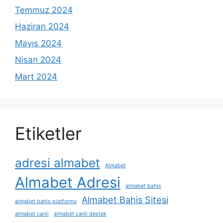
Temmuz 2024
Haziran 2024
Mayıs 2024
Nisan 2024
Mart 2024
Etiketler
adresi almabet
Almabet
Almabet Adresi
almabet bahis
Almabet Bahis Sitesi
almabet bahis platformu
almabet canli
almabet canli destek