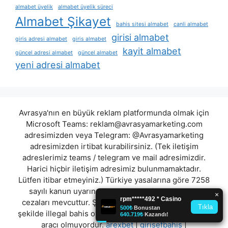
almabet üyelik
almabet üyelik süreci
Almabet Şikayet
bahis sitesi almabet
canli almabet
girisi almabet
giris adresi almabet
giris almabet
kayit almabet
güncel adresi almabet
güncel almabet
yeni adresi almabet
Avrasya'nın en büyük reklam platformunda olmak için
Microsoft Teams:
reklam@avrasyamarketing.com
adresimizden veya Telegram: @Avrasyamarketing
adresimizden irtibat kurabilirsiniz. (Tek iletişim
adreslerimiz teams / telegram ve mail adresimizdir.
Harici hiçbir iletişim adresimiz bulunmamaktadır.
Lütfen itibar etmeyiniz.) Türkiye yasalarına göre 7258
sayılı kanun uyarınca yasa dışı bahis oynamanın
cezaları mevcuttur. Şu an bulunduğunuz site hiç bir
şekilde illegal bahis oyunları oynatmıyor ve oynamaya
aracı olmuyordur.
arexbet
|
girisefbahis
|