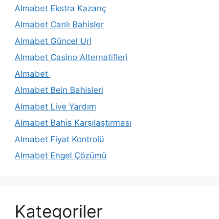
Almabet Ekstra Kazanç
Almabet Canlı Bahisler
Almabet Güncel Url
Almabet Casino Alternatifleri
Almabet
Almabet Bein Bahisleri
Almabet Live Yardım
Almabet Bahis Karşılaştırması
Almabet Fiyat Kontrolü
Almabet Engel Çözümü
Kategoriler