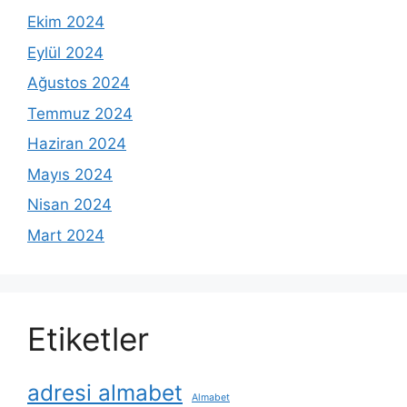
Ekim 2024
Eylül 2024
Ağustos 2024
Temmuz 2024
Haziran 2024
Mayıs 2024
Nisan 2024
Mart 2024
Etiketler
adresi almabet
Almabet