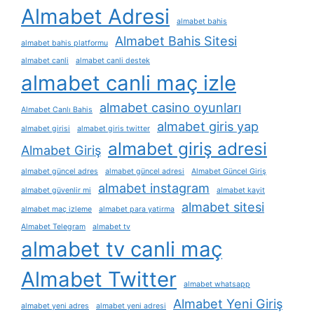
Almabet Adresi
almabet bahis
Almabet Bahis Sitesi
almabet bahis platformu
almabet canli
almabet canli destek
almabet canli maç izle
almabet casino oyunları
Almabet Canlı Bahis
almabet giris yap
almabet girisi
almabet giris twitter
almabet giriş adresi
Almabet Giriş
almabet güncel adres
almabet güncel adresi
Almabet Güncel Giriş
almabet instagram
almabet güvenlir mi
almabet kayit
almabet sitesi
almabet maç izleme
almabet para yatirma
Almabet Telegram
almabet tv
almabet tv canli maç
Almabet Twitter
almabet whatsapp
Almabet Yeni Giriş
almabet yeni adres
almabet yeni adresi