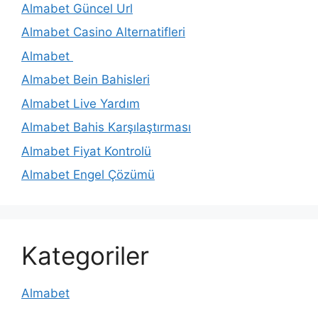
Almabet Güncel Url
Almabet Casino Alternatifleri
Almabet
Almabet Bein Bahisleri
Almabet Live Yardım
Almabet Bahis Karşılaştırması
Almabet Fiyat Kontrolü
Almabet Engel Çözümü
Kategoriler
Almabet