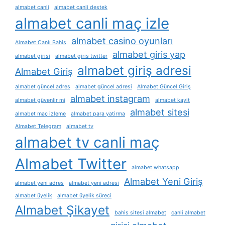
almabet canli
almabet canli destek
almabet canli maç izle
almabet casino oyunları
Almabet Canlı Bahis
almabet giris yap
almabet girisi
almabet giris twitter
almabet giriş adresi
Almabet Giriş
almabet güncel adres
almabet güncel adresi
Almabet Güncel Giriş
almabet instagram
almabet güvenlir mi
almabet kayit
almabet sitesi
almabet maç izleme
almabet para yatirma
Almabet Telegram
almabet tv
almabet tv canli maç
Almabet Twitter
almabet whatsapp
Almabet Yeni Giriş
almabet yeni adres
almabet yeni adresi
almabet üyelik
almabet üyelik süreci
Almabet Şikayet
bahis sitesi almabet
canli almabet