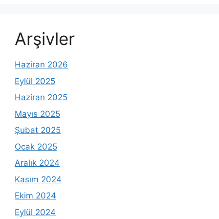
Arşivler
Haziran 2026
Eylül 2025
Haziran 2025
Mayıs 2025
Şubat 2025
Ocak 2025
Aralık 2024
Kasım 2024
Ekim 2024
Eylül 2024