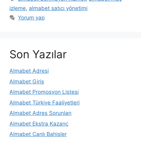
izleme
,
almabet satıcı yönetimi
Yorum yap
Son Yazılar
Almabet Adresi
Almabet Giriş
Almabet Promosyon Listesi
Almabet Türkiye Faaliyetleri
Almabet Adres Sorunları
Almabet Ekstra Kazanç
Almabet Canlı Bahisler