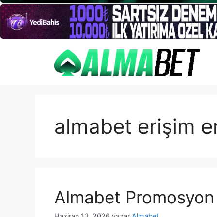
İçeriğe
atla
almabet erişim e
Almabet Promosyon 
Haziran 13, 2026
yazar
Almabet