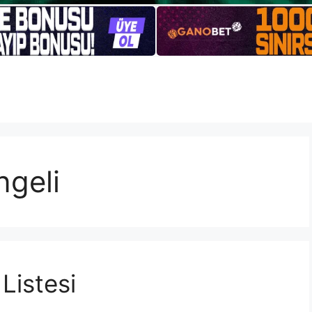
ngeli
Listesi