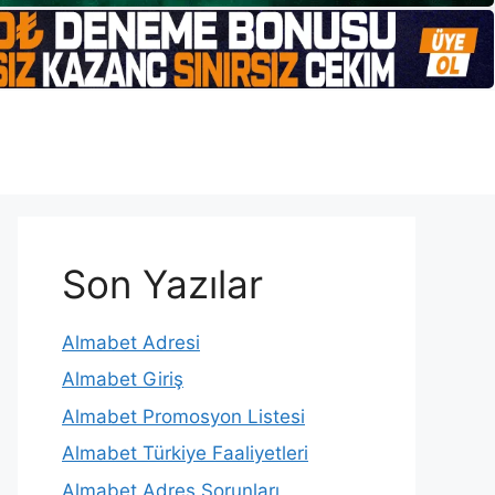
Son Yazılar
Almabet Adresi
Almabet Giriş
Almabet Promosyon Listesi
Almabet Türkiye Faaliyetleri
Almabet Adres Sorunları