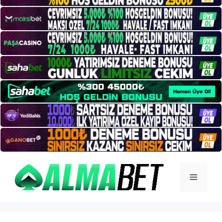
İçeriğe
atla
Menü