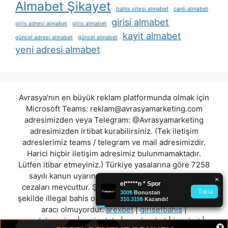
Almabet Şikayet
bahis sitesi almabet
canli almabet
girisi almabet
giris adresi almabet
giris almabet
kayit almabet
güncel adresi almabet
güncel almabet
yeni adresi almabet
Avrasya'nın en büyük reklam platformunda olmak için
Microsoft Teams:
reklam@avrasyamarketing.com
adresimizden veya Telegram: @Avrasyamarketing
adresimizden irtibat kurabilirsiniz. (Tek iletişim
adreslerimiz teams / telegram ve mail adresimizdir.
Harici hiçbir iletişim adresimiz bulunmamaktadır.
Lütfen itibar etmeyiniz.) Türkiye yasalarına göre 7258
sayılı kanun uyarınca yasa dışı bahis oynamanın
cezaları mevcuttur. Şu an bulunduğunuz site hiç bir
şekilde illegal bahis oyunları oynatmıyor ve oynamaya
aracı olmuyordur.
arexbet
|
girisefbahis
|
anadolucasino
|
casinololo
|
pandorabet
|
innabet
|
×