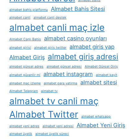
almabet bahis
Almabet Bahis Sitesi
almabet bahis platformu
almabet canli
almabet canli destek
almabet canli maç izle
almabet casino oyunları
Almabet Canlı Bahis
almabet giris yap
almabet girisi
almabet giris twitter
almabet giriş adresi
Almabet Giriş
almabet güncel adres
almabet güncel adresi
Almabet Güncel Giriş
almabet instagram
almabet güvenlir mi
almabet kayit
almabet sitesi
almabet maç izleme
almabet para yatirma
Almabet Telegram
almabet tv
almabet tv canli maç
Almabet Twitter
almabet whatsapp
Almabet Yeni Giriş
almabet yeni adres
almabet yeni adresi
almabet üyelik
almabet üyelik süreci