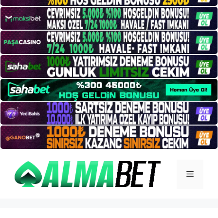
İçeriğe
atla
Menü