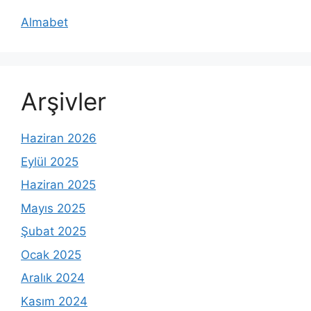
Almabet
Arşivler
Haziran 2026
Eylül 2025
Haziran 2025
Mayıs 2025
Şubat 2025
Ocak 2025
Aralık 2024
Kasım 2024