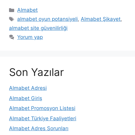
Kategoriler
Almabet
Etiketler
almabet oyun potansiyeli
,
Almabet Şikayet
,
almabet site güvenilirliği
Yorum yap
Son Yazılar
Almabet Adresi
Almabet Giriş
Almabet Promosyon Listesi
Almabet Türkiye Faaliyetleri
Almabet Adres Sorunları