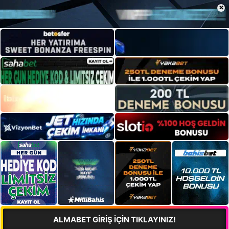
×
ALMABET GİRİŞ İÇİN TIKLAYINIZ!