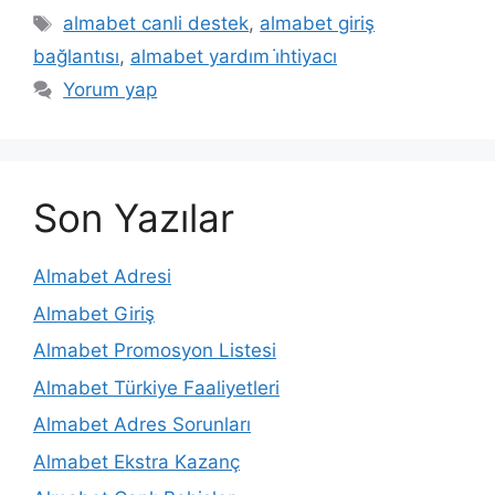
Etiketler
almabet canli destek
,
almabet giriş
bağlantısı
,
almabet yardım i̇htiyacı
Yorum yap
Son Yazılar
Almabet Adresi
Almabet Giriş
Almabet Promosyon Listesi
Almabet Türkiye Faaliyetleri
Almabet Adres Sorunları
Almabet Ekstra Kazanç