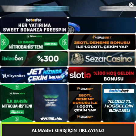
×
ALMABET GİRİŞ İÇİN TIKLAYINIZ!