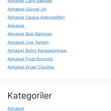
Almabet Canlı Bahisler
Almabet Güncel Url
Almabet Casino Alternatifleri
Almabet
Almabet Bein Bahisleri
Almabet Live Yardım
Almabet Bahis Karşılaştırması
Almabet Fiyat Kontrolü
Almabet Engel Çözümü
Kategoriler
Almabet