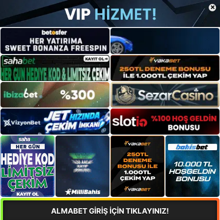
×
ALMABET GİRİŞ İÇİN TIKLAYINIZ!