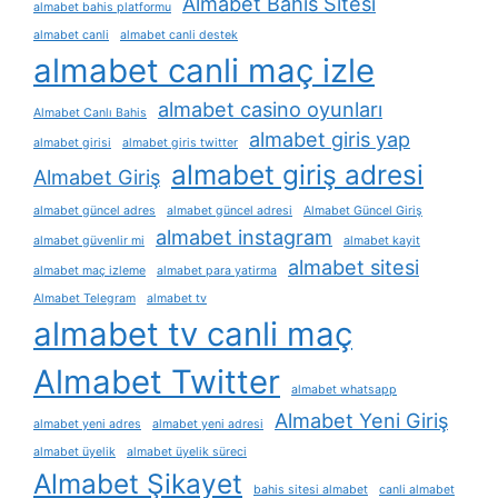
Almabet Bahis Sitesi
almabet bahis platformu
almabet canli
almabet canli destek
almabet canli maç izle
almabet casino oyunları
Almabet Canlı Bahis
almabet giris yap
almabet girisi
almabet giris twitter
almabet giriş adresi
Almabet Giriş
almabet güncel adres
almabet güncel adresi
Almabet Güncel Giriş
almabet instagram
almabet güvenlir mi
almabet kayit
almabet sitesi
almabet maç izleme
almabet para yatirma
Almabet Telegram
almabet tv
almabet tv canli maç
Almabet Twitter
almabet whatsapp
Almabet Yeni Giriş
almabet yeni adres
almabet yeni adresi
almabet üyelik
almabet üyelik süreci
Almabet Şikayet
bahis sitesi almabet
canli almabet