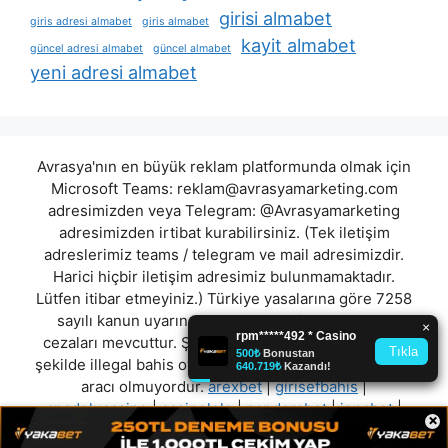
girisi almabet
giris adresi almabet
giris almabet
kayit almabet
güncel adresi almabet
güncel almabet
yeni adresi almabet
Avrasya'nın en büyük reklam platformunda olmak için
Microsoft Teams:
reklam@avrasyamarketing.com
adresimizden veya Telegram: @Avrasyamarketing
adresimizden irtibat kurabilirsiniz. (Tek iletişim
adreslerimiz teams / telegram ve mail adresimizdir.
Harici hiçbir iletişim adresimiz bulunmamaktadır.
Lütfen itibar etmeyiniz.) Türkiye yasalarına göre 7258
sayılı kanun uyarınca yasa dışı bahis oynamanın
cezaları mevcuttur. Şu an bulunduğunuz site hiç bir
şekilde illegal bahis oyunları oynatmıyor ve oynamaya
aracı olmuyordur.
arexbet
|
girisefbahis
|
anadolucasino
|
casinololo
|
pandorabet
|
innabet
|
×
bahisabi
|
hepbahis